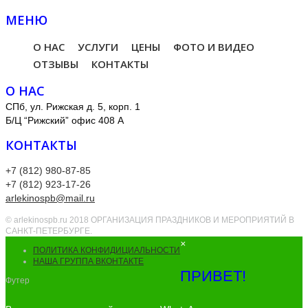
МЕНЮ
О НАС
УСЛУГИ
ЦЕНЫ
ФОТО И ВИДЕО
ОТЗЫВЫ
КОНТАКТЫ
О НАС
СПб, ул. Рижская д. 5, корп. 1
Б/Ц “Рижский” офис 408 А
КОНТАКТЫ
+7 (812) 980-87-85
+7 (812) 923-17-26
arlekinospb@mail.ru
© arlekinospb.ru 2018 ОРГАНИЗАЦИЯ ПРАЗДНИКОВ И МЕРОПРИЯТИЙ В
САНКТ-ПЕТЕРБУРГЕ.
×
ПОЛИТИКА КОНФИДИЦИАЛЬНОСТИ
НАША ГРУППА ВКОНТАКТЕ
ПРИВЕТ!
Футер