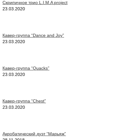
Скрипичное трио L.I.M.A project
23.03.2020
Кавер-группа “Dance and Joy”
23.03.2020
Кавер-группа “Quacks”
23.03.2020
Кавер-группа “Chest”
23.03.2020
Акробатический дуэт “Марьяж”