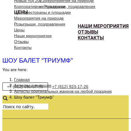
Новый год 2021
Мероприятия на природе
Корпоративные праздники
Розыгрыши, поздравления
ЦЕНЫ
Наши рестораны и площадки
Мероприятия на природе
Розыгрыши, поздравления
НАШИ МЕРОПРИЯТИЯ
Цены
ОТЗЫВЫ
Наши мероприятия
КОНТАКТЫ
Отзывы
Контакты
ШОУ БАЛЕТ “ТРИУМФ”
You are here:
Главная
Артисты и ведущие
+7 (812) 980-87-85
+7 (812) 923-17-26
Артисты оригинальных жанров на любой праздник
Шоу балет “Триумф”