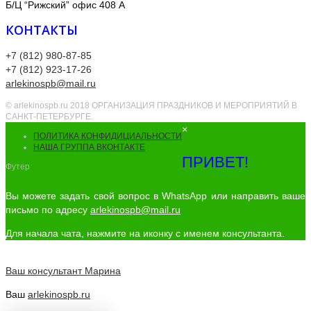
Б/Ц “Рижский” офис 408 А
КОНТАКТЫ
+7 (812) 980-87-85
+7 (812) 923-17-26
arlekinospb@mail.ru
© arlekinospb.ru 2018 ОРГАНИЗАЦИЯ ПРАЗДНИКОВ И МЕРОПРИЯТИЙ В
САНКТ-ПЕТЕРБУРГЕ.
×
ПОЛИТИКА КОНФИДИЦИАЛЬНОСТИ
НАША ГРУППА ВКОНТАКТЕ
ПРИВЕТ!
Футер
Вы можете задать свой вопрос в WhatsApp или направить ваше
письмо по адресу
arlekinospb@mail.ru
Для начала чата, нажмите на иконку с именем консультанта.
Ваш консультант
Марина
Ваш
arlekinospb.ru