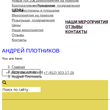
Новый год 2021
Мероприятия на природе
Корпоративные праздники
Розыгрыши, поздравления
ЦЕНЫ
Наши рестораны и площадки
Мероприятия на природе
Розыгрыши, поздравления
НАШИ МЕРОПРИЯТИЯ
Цены
ОТЗЫВЫ
Наши мероприятия
КОНТАКТЫ
Отзывы
Контакты
АНДРЕЙ ПЛОТНИКОВ
You are here:
Главная
Артисты и ведущие
+7 (812) 980-87-85
+7 (812) 923-17-26
Андрей Плотников