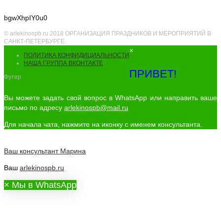
bgwXhpIY0u0
© arlekinospb.ru 2018 ОРГАНИЗАЦИЯ ПРАЗДНИКОВ И МЕРОПРИЯТИЙ В
САНКТ-ПЕТЕРБУРГЕ.
×
ПОЛИТИКА КОНФИДИЦИАЛЬНОСТИ
НАША ГРУППА ВКОНТАКТЕ
ПРИВЕТ!
Футер
Вы можете задать свой вопрос в WhatsApp или направить ваше
письмо по адресу
arlekinospb@mail.ru
Для начала чата, нажмите на иконку с именем консультанта.
Ваш консультант
Марина
Ваш
arlekinospb.ru
×
Мы в WhatsApp