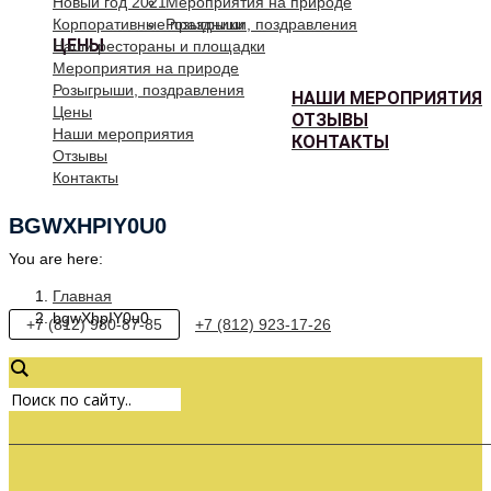
Новый год 2021
Мероприятия на природе
Корпоративные праздники
Розыгрыши, поздравления
ЦЕНЫ
Наши рестораны и площадки
Мероприятия на природе
Розыгрыши, поздравления
НАШИ МЕРОПРИЯТИЯ
Цены
ОТЗЫВЫ
Наши мероприятия
КОНТАКТЫ
Отзывы
Контакты
BGWXHPIY0U0
You are here:
Главная
bgwXhpIY0u0
+7 (812) 980-87-85
+7 (812) 923-17-26