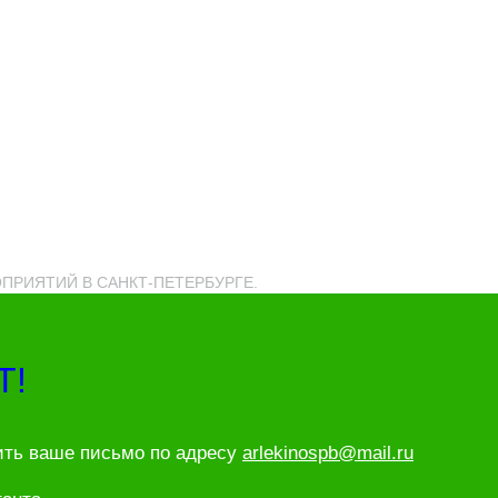
РОПРИЯТИЙ В САНКТ-ПЕТЕРБУРГЕ.
Т!
ить ваше письмо по адресу
arlekinospb@mail.ru