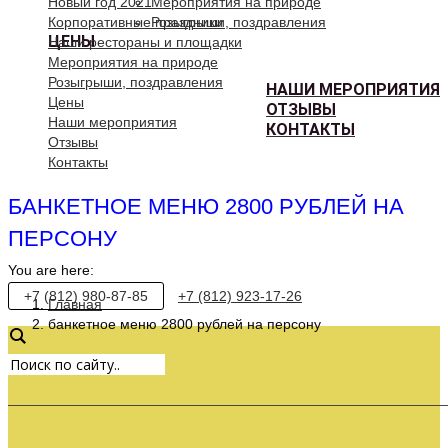
Новый год 2021
Мероприятия на природе
Корпоративные праздники
Розыгрыши, поздравления
ЦЕНЫ
Наши рестораны и площадки
Мероприятия на природе
Розыгрыши, поздравления
НАШИ МЕРОПРИЯТИЯ
Цены
ОТЗЫВЫ
Наши мероприятия
КОНТАКТЫ
Отзывы
Контакты
БАНКЕТНОЕ МЕНЮ 2800 РУБЛЕЙ НА
ПЕРСОНУ
You are here:
+7 (812) 980-87-85
+7 (812) 923-17-26
Главная
банкетное меню 2800 рублей на персону