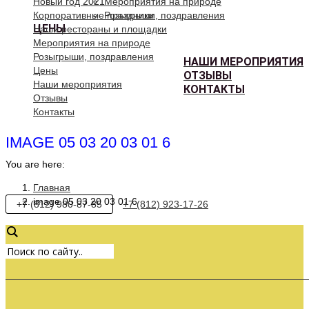
Новый год 2021
Мероприятия на природе
Корпоративные праздники
Розыгрыши, поздравления
ЦЕНЫ
Наши рестораны и площадки
Мероприятия на природе
Розыгрыши, поздравления
НАШИ МЕРОПРИЯТИЯ
Цены
ОТЗЫВЫ
Наши мероприятия
КОНТАКТЫ
Отзывы
Контакты
IMAGE 05 03 20 03 01 6
You are here:
Главная
image 05 03 20 03 01 6
+7 (812) 980-87-85
+7 (812) 923-17-26