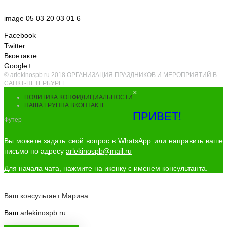
image 05 03 20 03 01 6
Facebook
Twitter
Вконтакте
Google+
© arlekinospb.ru 2018 ОРГАНИЗАЦИЯ ПРАЗДНИКОВ И МЕРОПРИЯТИЙ В
САНКТ-ПЕТЕРБУРГЕ.
×
ПОЛИТИКА КОНФИДИЦИАЛЬНОСТИ
НАША ГРУППА ВКОНТАКТЕ
ПРИВЕТ!
Футер
Вы можете задать свой вопрос в WhatsApp или направить ваше
письмо по адресу
arlekinospb@mail.ru
Для начала чата, нажмите на иконку с именем консультанта.
Ваш консультант
Марина
Ваш
arlekinospb.ru