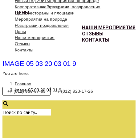
Новый год 2021
Мероприятия на природе
Корпоративные праздники
Розыгрыши, поздравления
ЦЕНЫ
Наши рестораны и площадки
Мероприятия на природе
Розыгрыши, поздравления
НАШИ МЕРОПРИЯТИЯ
Цены
ОТЗЫВЫ
Наши мероприятия
КОНТАКТЫ
Отзывы
Контакты
IMAGE 05 03 20 03 01 9
You are here:
Главная
image 05 03 20 03 01 9
+7 (812) 980-87-85
+7 (812) 923-17-26