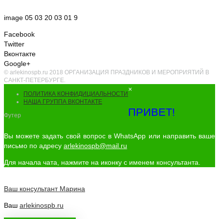
image 05 03 20 03 01 9
Facebook
Twitter
Вконтакте
Google+
© arlekinospb.ru 2018 ОРГАНИЗАЦИЯ ПРАЗДНИКОВ И МЕРОПРИЯТИЙ В
САНКТ-ПЕТЕРБУРГЕ.
×
ПОЛИТИКА КОНФИДИЦИАЛЬНОСТИ
НАША ГРУППА ВКОНТАКТЕ
ПРИВЕТ!
Футер
Вы можете задать свой вопрос в WhatsApp или направить ваше
письмо по адресу
arlekinospb@mail.ru
Для начала чата, нажмите на иконку с именем консультанта.
Ваш консультант
Марина
Ваш
arlekinospb.ru