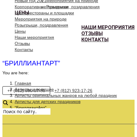
Новый год 2021
Мероприятия на природе
Корпоративные праздники
Розыгрыши, поздравления
ЦЕНЫ
Наши рестораны и площадки
Мероприятия на природе
Розыгрыши, поздравления
НАШИ МЕРОПРИЯТИЯ
Цены
ОТЗЫВЫ
Наши мероприятия
КОНТАКТЫ
Отзывы
Контакты
“БРИЛЛИАНТАРТ”
You are here:
Главная
Артисты и ведущие
+7 (812) 980-87-85
+7 (812) 923-17-26
Артисты оригинальных жанров на любой праздник
Артисты для детских праздников
“БриллиантАрт”