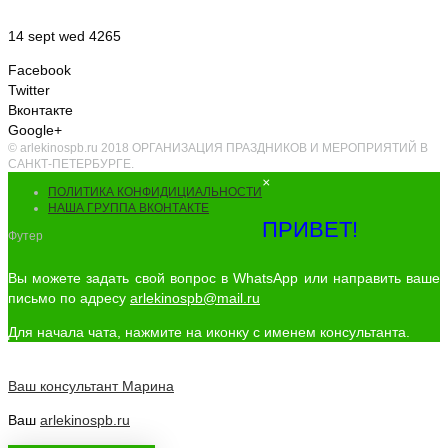
14 sept wed 4265
Facebook
Twitter
Вконтакте
Google+
© arlekinospb.ru 2018 ОРГАНИЗАЦИЯ ПРАЗДНИКОВ И МЕРОПРИЯТИЙ В
САНКТ-ПЕТЕРБУРГЕ.
×
ПОЛИТИКА КОНФИДИЦИАЛЬНОСТИ
НАША ГРУППА ВКОНТАКТЕ
ПРИВЕТ!
Футер
Вы можете задать свой вопрос в WhatsApp или направить ваше
письмо по адресу
arlekinospb@mail.ru
Для начала чата, нажмите на иконку с именем консультанта.
Ваш консультант
Марина
Ваш
arlekinospb.ru