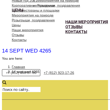
Новый год 2021
Мероприятия на природе
Корпоративные праздники
Розыгрыши, поздравления
ЦЕНЫ
Наши рестораны и площадки
Мероприятия на природе
Розыгрыши, поздравления
НАШИ МЕРОПРИЯТИЯ
Цены
ОТЗЫВЫ
Наши мероприятия
КОНТАКТЫ
Отзывы
Контакты
14 SEPT WED 4265
You are here:
Главная
14 sept wed 4265
+7 (812) 980-87-85
+7 (812) 923-17-26