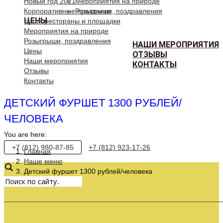
Новый год 2021
Мероприятия на природе
Корпоративные праздники
Розыгрыши, поздравления
ЦЕНЫ
Наши рестораны и площадки
Мероприятия на природе
Розыгрыши, поздравления
НАШИ МЕРОПРИЯТИЯ
Цены
ОТЗЫВЫ
Наши мероприятия
КОНТАКТЫ
Отзывы
Контакты
ДЕТСКИЙ ФУРШЕТ 1300 РУБЛЕЙ/
ЧЕЛОВЕКА
You are here:
+7 (812) 980-87-85
+7 (812) 923-17-26
Главная
Наше меню
Детский фуршет 1300 рублей/человека