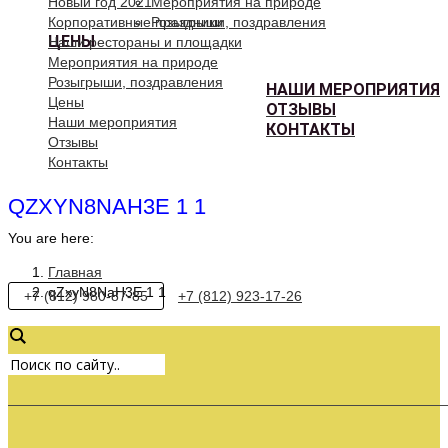
Новый год 2021
Мероприятия на природе
Корпоративные праздники
Розыгрыши, поздравления
ЦЕНЫ
Наши рестораны и площадки
Мероприятия на природе
Розыгрыши, поздравления
НАШИ МЕРОПРИЯТИЯ
Цены
ОТЗЫВЫ
Наши мероприятия
КОНТАКТЫ
Отзывы
Контакты
QZXYN8NAH3E 1 1
You are here:
Главная
qZxyN8NaH3E 1 1
+7 (812) 980-87-85
+7 (812) 923-17-26