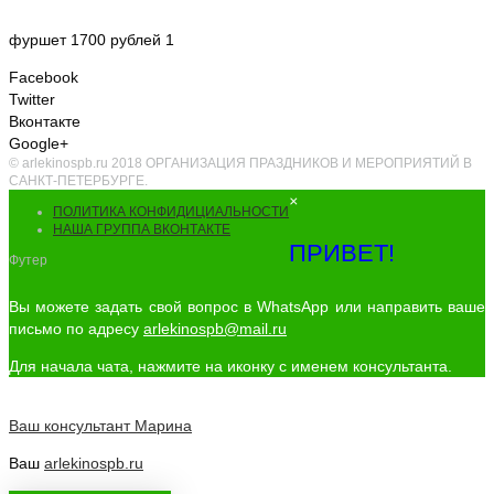
фуршет 1700 рублей 1
Facebook
Twitter
Вконтакте
Google+
© arlekinospb.ru 2018 ОРГАНИЗАЦИЯ ПРАЗДНИКОВ И МЕРОПРИЯТИЙ В
САНКТ-ПЕТЕРБУРГЕ.
×
ПОЛИТИКА КОНФИДИЦИАЛЬНОСТИ
НАША ГРУППА ВКОНТАКТЕ
ПРИВЕТ!
Футер
Вы можете задать свой вопрос в WhatsApp или направить ваше
письмо по адресу
arlekinospb@mail.ru
Для начала чата, нажмите на иконку с именем консультанта.
Ваш консультант
Марина
Ваш
arlekinospb.ru