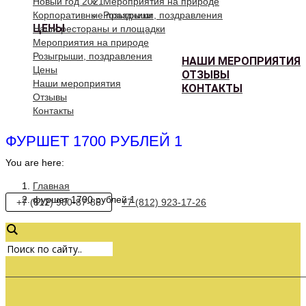
Новый год 2021
Мероприятия на природе
Корпоративные праздники
Розыгрыши, поздравления
ЦЕНЫ
Наши рестораны и площадки
Мероприятия на природе
Розыгрыши, поздравления
НАШИ МЕРОПРИЯТИЯ
Цены
ОТЗЫВЫ
Наши мероприятия
КОНТАКТЫ
Отзывы
Контакты
ФУРШЕТ 1700 РУБЛЕЙ 1
You are here:
Главная
фуршет 1700 рублей 1
+7 (812) 980-87-85
+7 (812) 923-17-26