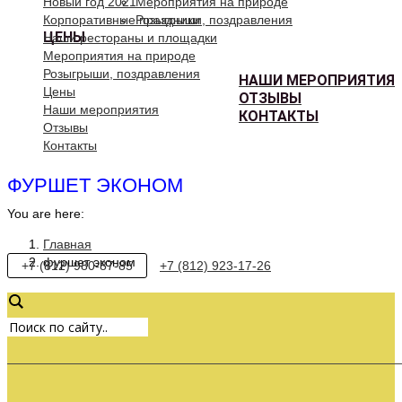
Новый год 2021
Мероприятия на природе
Корпоративные праздники
Розыгрыши, поздравления
ЦЕНЫ
Наши рестораны и площадки
Мероприятия на природе
Розыгрыши, поздравления
НАШИ МЕРОПРИЯТИЯ
Цены
ОТЗЫВЫ
Наши мероприятия
КОНТАКТЫ
Отзывы
Контакты
ФУРШЕТ ЭКОНОМ
You are here:
Главная
фуршет эконом
+7 (812) 980-87-85
+7 (812) 923-17-26