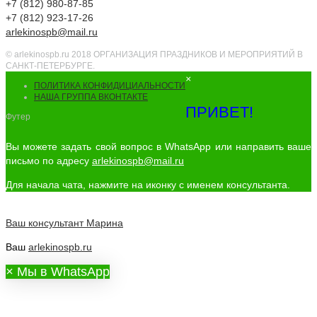
+7 (812) 980-87-85
+7 (812) 923-17-26
arlekinospb@mail.ru
© arlekinospb.ru 2018 ОРГАНИЗАЦИЯ ПРАЗДНИКОВ И МЕРОПРИЯТИЙ В
САНКТ-ПЕТЕРБУРГЕ.
×
ПОЛИТИКА КОНФИДИЦИАЛЬНОСТИ
НАША ГРУППА ВКОНТАКТЕ
ПРИВЕТ!
Футер
Вы можете задать свой вопрос в WhatsApp или направить ваше
письмо по адресу
arlekinospb@mail.ru
Для начала чата, нажмите на иконку с именем консультанта.
Ваш консультант
Марина
Ваш
arlekinospb.ru
×
Мы в WhatsApp