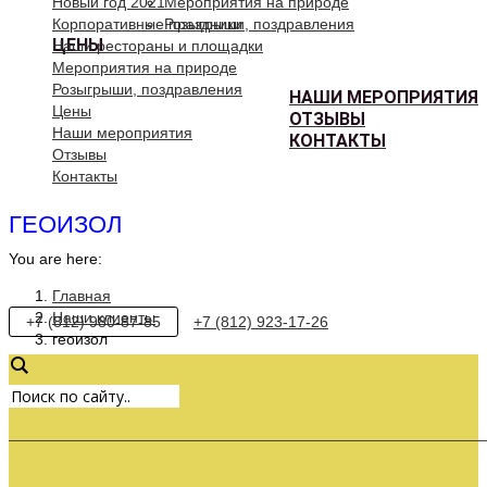
Новый год 2021
Мероприятия на природе
Корпоративные праздники
Розыгрыши, поздравления
ЦЕНЫ
Наши рестораны и площадки
Мероприятия на природе
Розыгрыши, поздравления
НАШИ МЕРОПРИЯТИЯ
Цены
ОТЗЫВЫ
Наши мероприятия
КОНТАКТЫ
Отзывы
Контакты
ГЕОИЗОЛ
You are here:
Главная
Наши клиенты
+7 (812) 980-87-85
+7 (812) 923-17-26
геоизол