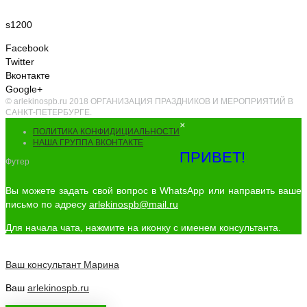
s1200
Facebook
Twitter
Вконтакте
Google+
© arlekinospb.ru 2018 ОРГАНИЗАЦИЯ ПРАЗДНИКОВ И МЕРОПРИЯТИЙ В
САНКТ-ПЕТЕРБУРГЕ.
×
ПОЛИТИКА КОНФИДИЦИАЛЬНОСТИ
НАША ГРУППА ВКОНТАКТЕ
ПРИВЕТ!
Футер
Вы можете задать свой вопрос в WhatsApp или направить ваше
письмо по адресу
arlekinospb@mail.ru
Для начала чата, нажмите на иконку с именем консультанта.
Ваш консультант
Марина
Ваш
arlekinospb.ru