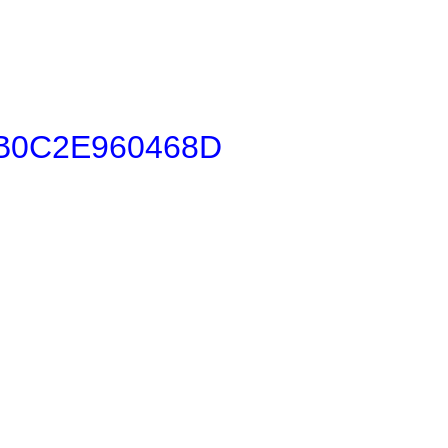
B0C2E960468D