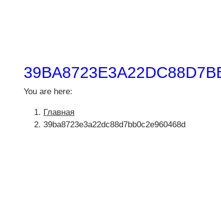
39BA8723E3A22DC88D7B
You are here:
Главная
39ba8723e3a22dc88d7bb0c2e960468d