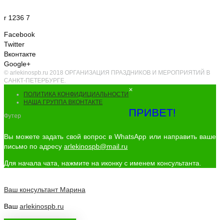
r 1236 7
Facebook
Twitter
Вконтакте
Google+
© arlekinospb.ru 2018 ОРГАНИЗАЦИЯ ПРАЗДНИКОВ И МЕРОПРИЯТИЙ В
САНКТ-ПЕТЕРБУРГЕ.
×
ПОЛИТИКА КОНФИДИЦИАЛЬНОСТИ
НАША ГРУППА ВКОНТАКТЕ
ПРИВЕТ!
Футер
Вы можете задать свой вопрос в WhatsApp или направить ваше
письмо по адресу
arlekinospb@mail.ru
Для начала чата, нажмите на иконку с именем консультанта.
Ваш консультант
Марина
Ваш
arlekinospb.ru