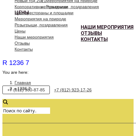
Новый год 2021
Мероприятия на природе
Корпоративные праздники
Розыгрыши, поздравления
ЦЕНЫ
Наши рестораны и площадки
Мероприятия на природе
Розыгрыши, поздравления
НАШИ МЕРОПРИЯТИЯ
Цены
ОТЗЫВЫ
Наши мероприятия
КОНТАКТЫ
Отзывы
Контакты
R 1236 7
You are here:
Главная
r 1236 7
+7 (812) 980-87-85
+7 (812) 923-17-26