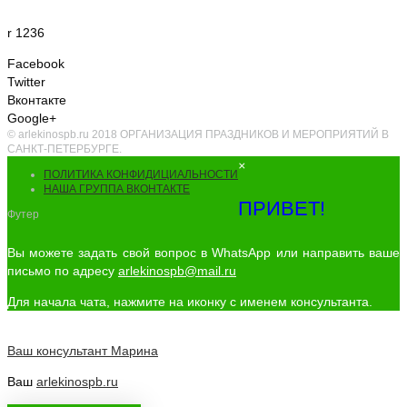
r 1236
Facebook
Twitter
Вконтакте
Google+
© arlekinospb.ru 2018 ОРГАНИЗАЦИЯ ПРАЗДНИКОВ И МЕРОПРИЯТИЙ В
САНКТ-ПЕТЕРБУРГЕ.
×
ПОЛИТИКА КОНФИДИЦИАЛЬНОСТИ
НАША ГРУППА ВКОНТАКТЕ
ПРИВЕТ!
Футер
Вы можете задать свой вопрос в WhatsApp или направить ваше
письмо по адресу
arlekinospb@mail.ru
Для начала чата, нажмите на иконку с именем консультанта.
Ваш консультант
Марина
Ваш
arlekinospb.ru