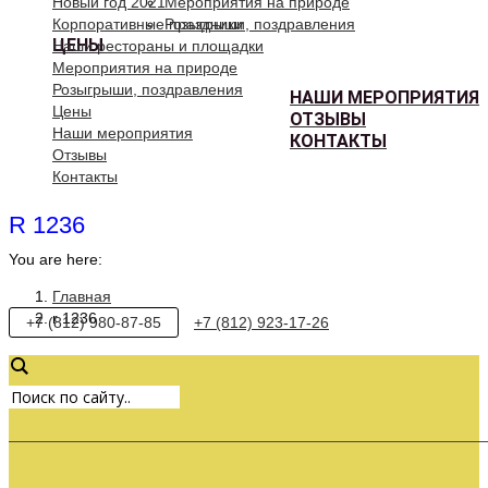
Новый год 2021
Мероприятия на природе
Корпоративные праздники
Розыгрыши, поздравления
ЦЕНЫ
Наши рестораны и площадки
Мероприятия на природе
Розыгрыши, поздравления
НАШИ МЕРОПРИЯТИЯ
Цены
ОТЗЫВЫ
Наши мероприятия
КОНТАКТЫ
Отзывы
Контакты
R 1236
You are here:
Главная
r 1236
+7 (812) 980-87-85
+7 (812) 923-17-26