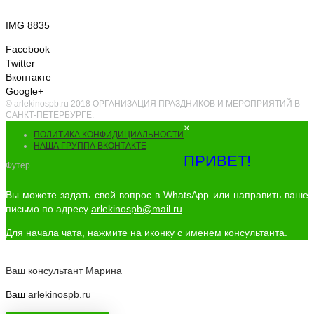
IMG 8835
Facebook
Twitter
Вконтакте
Google+
© arlekinospb.ru 2018 ОРГАНИЗАЦИЯ ПРАЗДНИКОВ И МЕРОПРИЯТИЙ В
САНКТ-ПЕТЕРБУРГЕ.
×
ПОЛИТИКА КОНФИДИЦИАЛЬНОСТИ
НАША ГРУППА ВКОНТАКТЕ
ПРИВЕТ!
Футер
Вы можете задать свой вопрос в WhatsApp или направить ваше
письмо по адресу
arlekinospb@mail.ru
Для начала чата, нажмите на иконку с именем консультанта.
Ваш консультант
Марина
Ваш
arlekinospb.ru