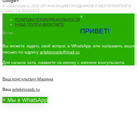
Google+
© arlekinospb.ru 2018 ОРГАНИЗАЦИЯ ПРАЗДНИКОВ И МЕРОПРИЯТИЙ В
САНКТ-ПЕТЕРБУРГЕ.
×
ПОЛИТИКА КОНФИДИЦИАЛЬНОСТИ
НАША ГРУППА ВКОНТАКТЕ
ПРИВЕТ!
Футер
Вы можете задать свой вопрос в WhatsApp или направить ваше
письмо по адресу
arlekinospb@mail.ru
Для начала чата, нажмите на иконку с именем консультанта.
Ваш консультант
Марина
Ваш
arlekinospb.ru
×
Мы в WhatsApp