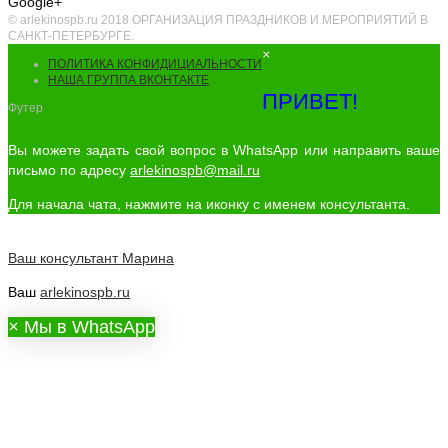
Google+
© arlekinospb.ru 2018 ОРГАНИЗАЦИЯ ПРАЗДНИКОВ И МЕРОПРИЯТИЙ В
САНКТ-ПЕТЕРБУРГЕ.
×
ПОЛИТИКА КОНФИДИЦИАЛЬНОСТИ
НАША ГРУППА ВКОНТАКТЕ
ПРИВЕТ!
Футер
Вы можете задать свой вопрос в WhatsApp или направить ваше
письмо по адресу
arlekinospb@mail.ru
Для начала чата, нажмите на иконку с именем консультанта.
Ваш консультант
Марина
Ваш
arlekinospb.ru
×
Мы в WhatsApp