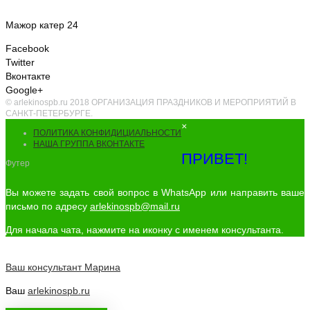
Мажор катер 24
Facebook
Twitter
Вконтакте
Google+
© arlekinospb.ru 2018 ОРГАНИЗАЦИЯ ПРАЗДНИКОВ И МЕРОПРИЯТИЙ В
САНКТ-ПЕТЕРБУРГЕ.
×
ПОЛИТИКА КОНФИДИЦИАЛЬНОСТИ
НАША ГРУППА ВКОНТАКТЕ
ПРИВЕТ!
Футер
Вы можете задать свой вопрос в WhatsApp или направить ваше
письмо по адресу
arlekinospb@mail.ru
Для начала чата, нажмите на иконку с именем консультанта.
Ваш консультант
Марина
Ваш
arlekinospb.ru