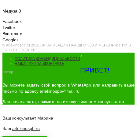
Медуза 9
Facebook
Twitter
Вконтакте
Google+
© arlekinospb.ru 2018 ОРГАНИЗАЦИЯ ПРАЗДНИКОВ И МЕРОПРИЯТИЙ В
САНКТ-ПЕТЕРБУРГЕ.
×
ПОЛИТИКА КОНФИДИЦИАЛЬНОСТИ
НАША ГРУППА ВКОНТАКТЕ
ПРИВЕТ!
Футер
Вы можете задать свой вопрос в WhatsApp или направить ваше
письмо по адресу
arlekinospb@mail.ru
Для начала чата, нажмите на иконку с именем консультанта.
Ваш консультант
Марина
Ваш
arlekinospb.ru