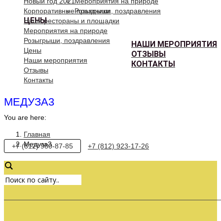
Новый год 2021
Мероприятия на природе
Корпоративные праздники
Розыгрыши, поздравления
ЦЕНЫ
Наши рестораны и площадки
Мероприятия на природе
Розыгрыши, поздравления
НАШИ МЕРОПРИЯТИЯ
Цены
ОТЗЫВЫ
Наши мероприятия
КОНТАКТЫ
Отзывы
Контакты
МЕДУЗА3
You are here:
Главная
Медуза3
+7 (812) 980-87-85
+7 (812) 923-17-26