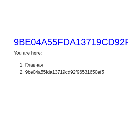
9BE04A55FDA13719CD92
You are here:
Главная
9be04a55fda13719cd92f96531650ef5