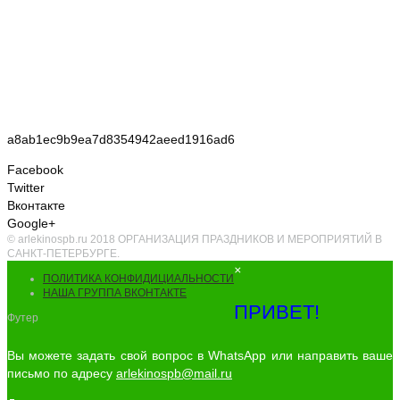
a8ab1ec9b9ea7d8354942aeed1916ad6
Facebook
Twitter
Вконтакте
Google+
© arlekinospb.ru 2018 ОРГАНИЗАЦИЯ ПРАЗДНИКОВ И МЕРОПРИЯТИЙ В
САНКТ-ПЕТЕРБУРГЕ.
×
ПОЛИТИКА КОНФИДИЦИАЛЬНОСТИ
НАША ГРУППА ВКОНТАКТЕ
ПРИВЕТ!
Футер
Вы можете задать свой вопрос в WhatsApp или направить ваше
письмо по адресу
arlekinospb@mail.ru