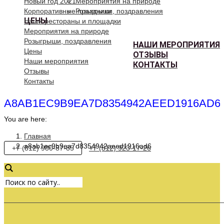
Новый год 2021
Мероприятия на природе
Корпоративные праздники
Розыгрыши, поздравления
ЦЕНЫ
Наши рестораны и площадки
Мероприятия на природе
Розыгрыши, поздравления
НАШИ МЕРОПРИЯТИЯ
Цены
ОТЗЫВЫ
Наши мероприятия
КОНТАКТЫ
Отзывы
Контакты
A8AB1EC9B9EA7D8354942AEED1916AD6
You are here:
Главная
a8ab1ec9b9ea7d8354942aeed1916ad6
+7 (812) 980-87-85
+7 (812) 923-17-26