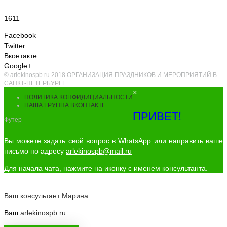
1611
Facebook
Twitter
Вконтакте
Google+
© arlekinospb.ru 2018 ОРГАНИЗАЦИЯ ПРАЗДНИКОВ И МЕРОПРИЯТИЙ В
САНКТ-ПЕТЕРБУРГЕ.
×
ПОЛИТИКА КОНФИДИЦИАЛЬНОСТИ
НАША ГРУППА ВКОНТАКТЕ
ПРИВЕТ!
Футер
Вы можете задать свой вопрос в WhatsApp или направить ваше
письмо по адресу
arlekinospb@mail.ru
Для начала чата, нажмите на иконку с именем консультанта.
Ваш консультант
Марина
Ваш
arlekinospb.ru