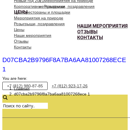
Новый год 2021
Мероприятия на природе
Корпоративные праздники
Розыгрыши, поздравления
ЦЕНЫ
Наши рестораны и площадки
Мероприятия на природе
Розыгрыши, поздравления
НАШИ МЕРОПРИЯТИЯ
Цены
ОТЗЫВЫ
Наши мероприятия
КОНТАКТЫ
Отзывы
Контакты
D07CBA2B9796F8A7BA6AA81007268ECE
1
You are here:
+7 (812) 980-87-85
+7 (812) 923-17-26
Главная
d07cba2b9796f8a7ba6aa81007268ece 1