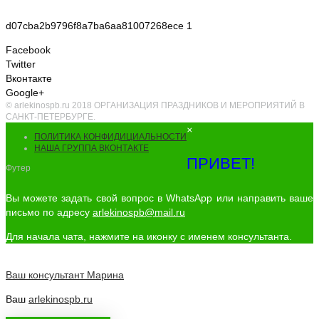
d07cba2b9796f8a7ba6aa81007268ece 1
Facebook
Twitter
Вконтакте
Google+
© arlekinospb.ru 2018 ОРГАНИЗАЦИЯ ПРАЗДНИКОВ И МЕРОПРИЯТИЙ В
САНКТ-ПЕТЕРБУРГЕ.
×
ПОЛИТИКА КОНФИДИЦИАЛЬНОСТИ
НАША ГРУППА ВКОНТАКТЕ
ПРИВЕТ!
Футер
Вы можете задать свой вопрос в WhatsApp или направить ваше
письмо по адресу
arlekinospb@mail.ru
Для начала чата, нажмите на иконку с именем консультанта.
Ваш консультант
Марина
Ваш
arlekinospb.ru