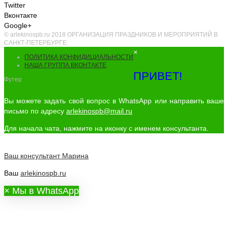
Twitter
Вконтакте
Google+
© arlekinospb.ru 2018 ОРГАНИЗАЦИЯ ПРАЗДНИКОВ И МЕРОПРИЯТИЙ В
САНКТ-ПЕТЕРБУРГЕ.
×
ПОЛИТИКА КОНФИДИЦИАЛЬНОСТИ
НАША ГРУППА ВКОНТАКТЕ
ПРИВЕТ!
Футер
Вы можете задать свой вопрос в WhatsApp или направить ваше
письмо по адресу
arlekinospb@mail.ru
Для начала чата, нажмите на иконку с именем консультанта.
Ваш консультант
Марина
Ваш
arlekinospb.ru
×
Мы в WhatsApp