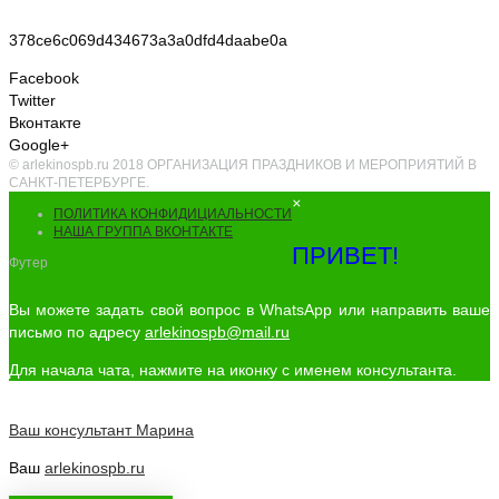
378ce6c069d434673a3a0dfd4daabe0a
Facebook
Twitter
Вконтакте
Google+
© arlekinospb.ru 2018 ОРГАНИЗАЦИЯ ПРАЗДНИКОВ И МЕРОПРИЯТИЙ В
САНКТ-ПЕТЕРБУРГЕ.
×
ПОЛИТИКА КОНФИДИЦИАЛЬНОСТИ
НАША ГРУППА ВКОНТАКТЕ
ПРИВЕТ!
Футер
Вы можете задать свой вопрос в WhatsApp или направить ваше
письмо по адресу
arlekinospb@mail.ru
Для начала чата, нажмите на иконку с именем консультанта.
Ваш консультант
Марина
Ваш
arlekinospb.ru