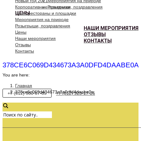
Новый год 2021
Мероприятия на природе
Корпоративные праздники
Розыгрыши, поздравления
ЦЕНЫ
Наши рестораны и площадки
Мероприятия на природе
Розыгрыши, поздравления
НАШИ МЕРОПРИЯТИЯ
Цены
ОТЗЫВЫ
Наши мероприятия
КОНТАКТЫ
Отзывы
Контакты
378CE6C069D434673A3A0DFD4DAABE0A
You are here:
Главная
378ce6c069d434673a3a0dfd4daabe0a
+7 (812) 980-87-85
+7 (812) 923-17-26