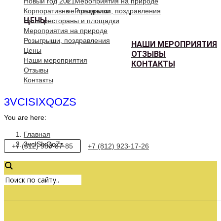
Новый год 2021
Мероприятия на природе
Корпоративные праздники
Розыгрыши, поздравления
ЦЕНЫ
Наши рестораны и площадки
Мероприятия на природе
Розыгрыши, поздравления
НАШИ МЕРОПРИЯТИЯ
Цены
ОТЗЫВЫ
Наши мероприятия
КОНТАКТЫ
Отзывы
Контакты
3VCISIXQOZS
You are here:
Главная
3vcISIxQoZs
+7 (812) 980-87-85
+7 (812) 923-17-26