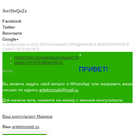
3vcISIxQoZs
Facebook
Twitter
Вконтакте
Google+
© arlekinospb.ru 2018 ОРГАНИЗАЦИЯ ПРАЗДНИКОВ И МЕРОПРИЯТИЙ В
САНКТ-ПЕТЕРБУРГЕ.
×
ПОЛИТИКА КОНФИДИЦИАЛЬНОСТИ
НАША ГРУППА ВКОНТАКТЕ
ПРИВЕТ!
Футер
Вы можете задать свой вопрос в WhatsApp или направить ваше
письмо по адресу
arlekinospb@mail.ru
Для начала чата, нажмите на иконку с именем консультанта.
Ваш консультант
Марина
Ваш
arlekinospb.ru