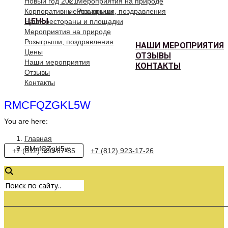
Новый год 2021
Мероприятия на природе
Корпоративные праздники
Розыгрыши, поздравления
ЦЕНЫ
Наши рестораны и площадки
Мероприятия на природе
Розыгрыши, поздравления
НАШИ МЕРОПРИЯТИЯ
Цены
ОТЗЫВЫ
Наши мероприятия
КОНТАКТЫ
Отзывы
Контакты
RMCFQZGKL5W
You are here:
Главная
RMcfQZgkl5w
+7 (812) 980-87-85
+7 (812) 923-17-26