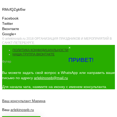
RMcfQZgkl5w
Facebook
Twitter
Вконтакте
Google+
© arlekinospb.ru 2018 ОРГАНИЗАЦИЯ ПРАЗДНИКОВ И МЕРОПРИЯТИЙ В
САНКТ-ПЕТЕРБУРГЕ.
×
ПОЛИТИКА КОНФИДИЦИАЛЬНОСТИ
НАША ГРУППА ВКОНТАКТЕ
ПРИВЕТ!
Футер
Вы можете задать свой вопрос в WhatsApp или направить ваше
письмо по адресу
arlekinospb@mail.ru
Для начала чата, нажмите на иконку с именем консультанта.
Ваш консультант
Марина
Ваш
arlekinospb.ru