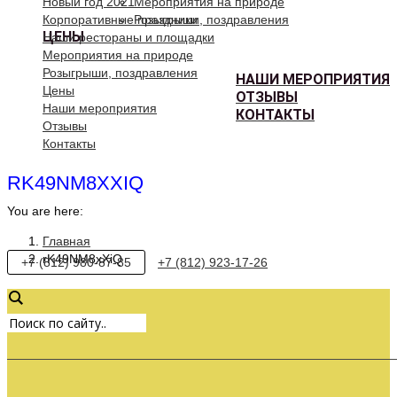
Новый год 2021
Мероприятия на природе
Корпоративные праздники
Розыгрыши, поздравления
ЦЕНЫ
Наши рестораны и площадки
Мероприятия на природе
Розыгрыши, поздравления
НАШИ МЕРОПРИЯТИЯ
Цены
ОТЗЫВЫ
Наши мероприятия
КОНТАКТЫ
Отзывы
Контакты
RK49NM8XXIQ
You are here:
Главная
rK49NM8xXiQ
+7 (812) 980-87-85
+7 (812) 923-17-26