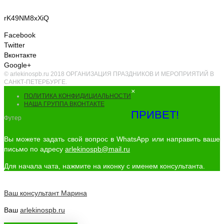
rK49NM8xXiQ
Facebook
Twitter
Вконтакте
Google+
© arlekinospb.ru 2018 ОРГАНИЗАЦИЯ ПРАЗДНИКОВ И МЕРОПРИЯТИЙ В
САНКТ-ПЕТЕРБУРГЕ.
×
ПОЛИТИКА КОНФИДИЦИАЛЬНОСТИ
НАША ГРУППА ВКОНТАКТЕ
ПРИВЕТ!
Футер
Вы можете задать свой вопрос в WhatsApp или направить ваше
письмо по адресу
arlekinospb@mail.ru
Для начала чата, нажмите на иконку с именем консультанта.
Ваш консультант
Марина
Ваш
arlekinospb.ru