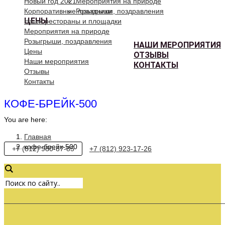
Новый год 2021
Мероприятия на природе
Корпоративные праздники
Розыгрыши, поздравления
ЦЕНЫ
Наши рестораны и площадки
Мероприятия на природе
Розыгрыши, поздравления
НАШИ МЕРОПРИЯТИЯ
Цены
ОТЗЫВЫ
Наши мероприятия
КОНТАКТЫ
Отзывы
Контакты
КОФЕ-БРЕЙК-500
You are here:
Главная
кофе-брейк-500
+7 (812) 980-87-85
+7 (812) 923-17-26