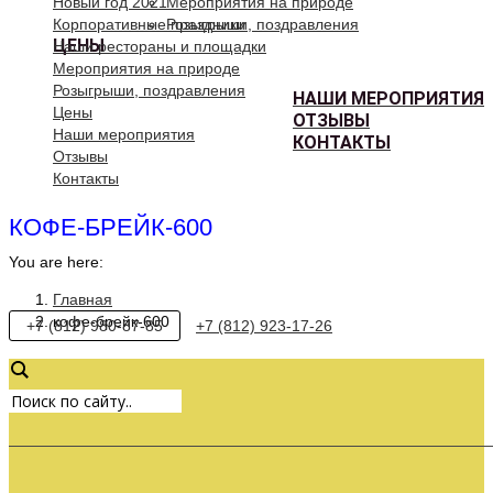
Новый год 2021
Мероприятия на природе
Корпоративные праздники
Розыгрыши, поздравления
ЦЕНЫ
Наши рестораны и площадки
Мероприятия на природе
Розыгрыши, поздравления
НАШИ МЕРОПРИЯТИЯ
Цены
ОТЗЫВЫ
Наши мероприятия
КОНТАКТЫ
Отзывы
Контакты
КОФЕ-БРЕЙК-600
You are here:
Главная
кофе-брейк-600
+7 (812) 980-87-85
+7 (812) 923-17-26