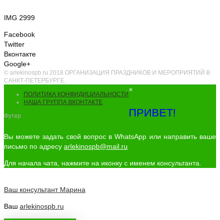
IMG 2999
Facebook
Twitter
Вконтакте
Google+
© arlekinospb.ru 2018 ОРГАНИЗАЦИЯ ПРАЗДНИКОВ И МЕРОПРИЯТИЙ В
САНКТ-ПЕТЕРБУРГЕ.
×
ПОЛИТИКА КОНФИДИЦИАЛЬНОСТИ
НАША ГРУППА ВКОНТАКТЕ
ПРИВЕТ!
Футер
Вы можете задать свой вопрос в WhatsApp или направить ваше
письмо по адресу
arlekinospb@mail.ru
Для начала чата, нажмите на иконку с именем консультанта.
Ваш консультант
Марина
Ваш
arlekinospb.ru