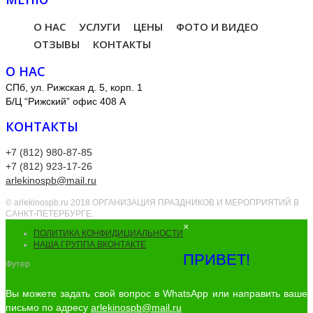
О НАС
УСЛУГИ
ЦЕНЫ
ФОТО И ВИДЕО
ОТЗЫВЫ
КОНТАКТЫ
О НАС
СПб, ул. Рижская д. 5, корп. 1
Б/Ц “Рижский” офис 408 А
КОНТАКТЫ
+7 (812) 980-87-85
+7 (812) 923-17-26
arlekinospb@mail.ru
© arlekinospb.ru 2018 ОРГАНИЗАЦИЯ ПРАЗДНИКОВ И МЕРОПРИЯТИЙ В
САНКТ-ПЕТЕРБУРГЕ.
×
ПОЛИТИКА КОНФИДИЦИАЛЬНОСТИ
НАША ГРУППА ВКОНТАКТЕ
ПРИВЕТ!
Футер
Вы можете задать свой вопрос в WhatsApp или направить ваше
письмо по адресу
arlekinospb@mail.ru