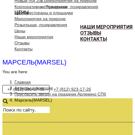
Новый год 2021
Мероприятия на природе
Корпоративные праздники
Розыгрыши, поздравления
ЦЕНЫ
Наши рестораны и площадки
Мероприятия на природе
Розыгрыши, поздравления
НАШИ МЕРОПРИЯТИЯ
Цены
ОТЗЫВЫ
Наши мероприятия
КОНТАКТЫ
Отзывы
Контакты
МАРСЕЛЬ(MARSEL)
You are here:
Главная
Артисты и ведущие
+7 (812) 980-87-85
+7 (812) 923-17-26
Пригласить звезду на праздник Арлекино СПб
Марсель(MARSEL)