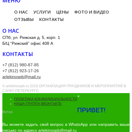
МЕНЮ
О НАС
УСЛУГИ
ЦЕНЫ
ФОТО И ВИДЕО
ОТЗЫВЫ
КОНТАКТЫ
О НАС
СПб, ул. Рижская д. 5, корп. 1
Б/Ц “Рижский” офис 408 А
КОНТАКТЫ
+7 (812) 980-87-85
+7 (812) 923-17-26
arlekinospb@mail.ru
© arlekinospb.ru 2018 ОРГАНИЗАЦИЯ ПРАЗДНИКОВ И МЕРОПРИЯТИЙ В
САНКТ-ПЕТЕРБУРГЕ.
×
ПОЛИТИКА КОНФИДИЦИАЛЬНОСТИ
НАША ГРУППА ВКОНТАКТЕ
ПРИВЕТ!
Футер
Вы можете задать свой вопрос в WhatsApp или направить ваше
письмо по адресу
arlekinospb@mail.ru