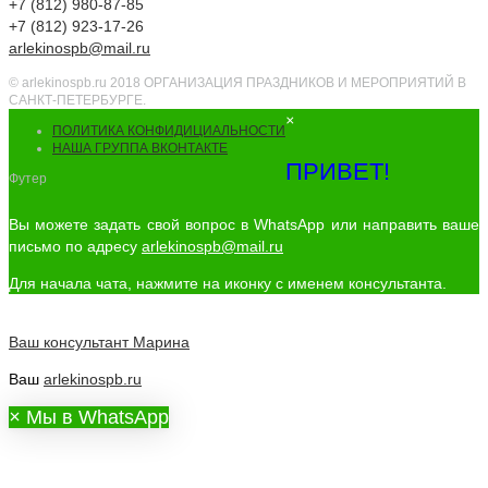
+7 (812) 980-87-85
+7 (812) 923-17-26
arlekinospb@mail.ru
© arlekinospb.ru 2018 ОРГАНИЗАЦИЯ ПРАЗДНИКОВ И МЕРОПРИЯТИЙ В
САНКТ-ПЕТЕРБУРГЕ.
×
ПОЛИТИКА КОНФИДИЦИАЛЬНОСТИ
НАША ГРУППА ВКОНТАКТЕ
ПРИВЕТ!
Футер
Вы можете задать свой вопрос в WhatsApp или направить ваше
письмо по адресу
arlekinospb@mail.ru
Для начала чата, нажмите на иконку с именем консультанта.
Ваш консультант
Марина
Ваш
arlekinospb.ru
×
Мы в WhatsApp