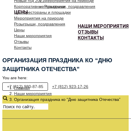
Новый год 2021
Мероприятия на природе
Корпоративные праздники
Розыгрыши, поздравления
ЦЕНЫ
Наши рестораны и площадки
Мероприятия на природе
Розыгрыши, поздравления
НАШИ МЕРОПРИЯТИЯ
Цены
ОТЗЫВЫ
Наши мероприятия
КОНТАКТЫ
Отзывы
Контакты
ОРГАНИЗАЦИЯ ПРАЗДНИКА КО “ДНЮ
ЗАЩИТНИКА ОТЕЧЕСТВА”
You are here:
+7 (812) 980-87-85
+7 (812) 923-17-26
Главная
Наши мероприятия
Организация праздника ко “Дню защитника Отечества”