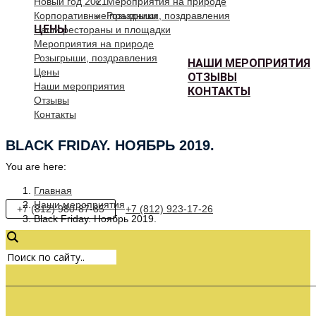
Новый год 2021
Мероприятия на природе
Корпоративные праздники
Розыгрыши, поздравления
ЦЕНЫ
Наши рестораны и площадки
Мероприятия на природе
Розыгрыши, поздравления
НАШИ МЕРОПРИЯТИЯ
Цены
ОТЗЫВЫ
Наши мероприятия
КОНТАКТЫ
Отзывы
Контакты
BLACK FRIDAY. НОЯБРЬ 2019.
You are here:
Главная
Наши мероприятия
+7 (812) 980-87-85
+7 (812) 923-17-26
Black Friday. Ноябрь 2019.