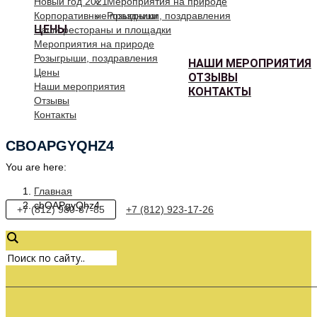
Новый год 2021
Мероприятия на природе
Корпоративные праздники
Розыгрыши, поздравления
ЦЕНЫ
Наши рестораны и площадки
Мероприятия на природе
Розыгрыши, поздравления
НАШИ МЕРОПРИЯТИЯ
Цены
ОТЗЫВЫ
Наши мероприятия
КОНТАКТЫ
Отзывы
Контакты
CBOAPGYQHZ4
You are here:
Главная
cbOAPgyQhz4
+7 (812) 980-87-85
+7 (812) 923-17-26