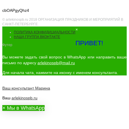
cbOAPgyQhz4
© arlekinospb.ru 2018 ОРГАНИЗАЦИЯ ПРАЗДНИКОВ И МЕРОПРИЯТИЙ В
САНКТ-ПЕТЕРБУРГЕ.
×
ПОЛИТИКА КОНФИДИЦИАЛЬНОСТИ
НАША ГРУППА ВКОНТАКТЕ
ПРИВЕТ!
Футер
Вы можете задать свой вопрос в WhatsApp или направить ваше
письмо по адресу
arlekinospb@mail.ru
Для начала чата, нажмите на иконку с именем консультанта.
Ваш консультант
Марина
Ваш
arlekinospb.ru
×
Мы в WhatsApp