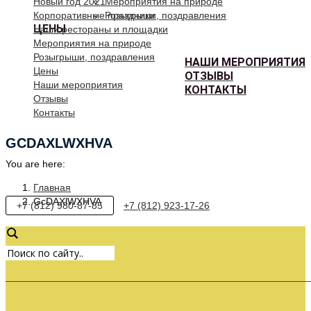
Новый год 2021
Мероприятия на природе
Корпоративные праздники
Розыгрыши, поздравления
ЦЕНЫ
Наши рестораны и площадки
Мероприятия на природе
Розыгрыши, поздравления
НАШИ МЕРОПРИЯТИЯ
Цены
ОТЗЫВЫ
Наши мероприятия
КОНТАКТЫ
Отзывы
Контакты
GCDAXLWXHVA
You are here:
Главная
GcDAXlWXHVA
+7 (812) 980-87-85
+7 (812) 923-17-26