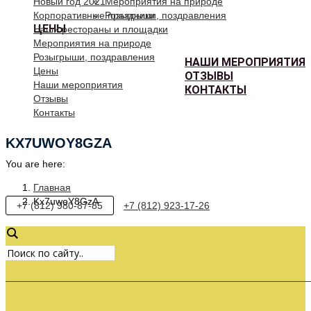
Новый год 2021
Мероприятия на природе
Корпоративные праздники
Розыгрыши, поздравления
ЦЕНЫ
Наши рестораны и площадки
Мероприятия на природе
Розыгрыши, поздравления
НАШИ МЕРОПРИЯТИЯ
Цены
ОТЗЫВЫ
Наши мероприятия
КОНТАКТЫ
Отзывы
Контакты
KX7UWOY8GZA
You are here:
Главная
Kx7uwoY8GzA
+7 (812) 980-87-85
+7 (812) 923-17-26