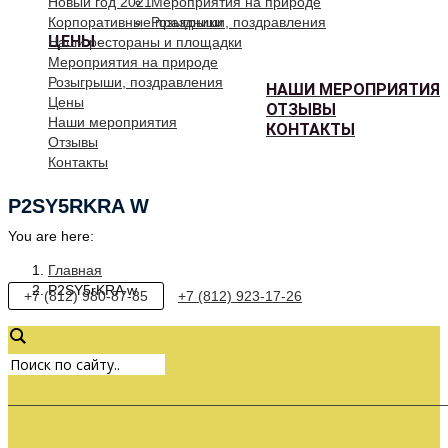
Новый год 2021
Мероприятия на природе
Корпоративные праздники
Розыгрыши, поздравления
ЦЕНЫ
Наши рестораны и площадки
Мероприятия на природе
Розыгрыши, поздравления
НАШИ МЕРОПРИЯТИЯ
Цены
ОТЗЫВЫ
Наши мероприятия
КОНТАКТЫ
Отзывы
Контакты
P2SY5RKRA W
You are here:
Главная
P2SY5rKRA w
+7 (812) 980-87-85
+7 (812) 923-17-26