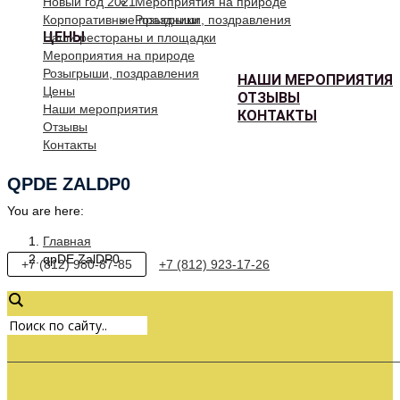
Новый год 2021
Мероприятия на природе
Корпоративные праздники
Розыгрыши, поздравления
ЦЕНЫ
Наши рестораны и площадки
Мероприятия на природе
Розыгрыши, поздравления
НАШИ МЕРОПРИЯТИЯ
Цены
ОТЗЫВЫ
Наши мероприятия
КОНТАКТЫ
Отзывы
Контакты
QPDE ZALDP0
You are here:
Главная
qpDE ZalDP0
+7 (812) 980-87-85
+7 (812) 923-17-26