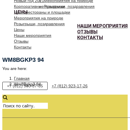
Новый год 2021
Мероприятия на природе
Корпоративные праздники
Розыгрыши, поздравления
ЦЕНЫ
Наши рестораны и площадки
Мероприятия на природе
Розыгрыши, поздравления
НАШИ МЕРОПРИЯТИЯ
Цены
ОТЗЫВЫ
Наши мероприятия
КОНТАКТЫ
Отзывы
Контакты
WM8BGKP3 94
You are here:
Главная
Wm8Bgkp3 94
+7 (812) 980-87-85
+7 (812) 923-17-26