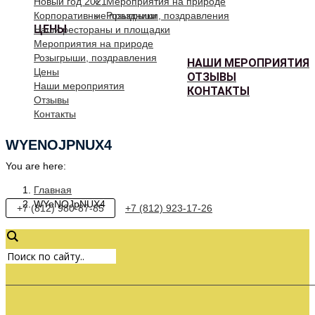
Новый год 2021
Мероприятия на природе
Корпоративные праздники
Розыгрыши, поздравления
ЦЕНЫ
Наши рестораны и площадки
Мероприятия на природе
Розыгрыши, поздравления
НАШИ МЕРОПРИЯТИЯ
Цены
ОТЗЫВЫ
Наши мероприятия
КОНТАКТЫ
Отзывы
Контакты
WYENOJPNUX4
You are here:
Главная
WYeNOJpNUX4
+7 (812) 980-87-85
+7 (812) 923-17-26