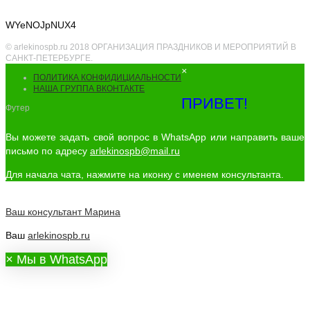
WYeNOJpNUX4
© arlekinospb.ru 2018 ОРГАНИЗАЦИЯ ПРАЗДНИКОВ И МЕРОПРИЯТИЙ В
САНКТ-ПЕТЕРБУРГЕ.
×
ПОЛИТИКА КОНФИДИЦИАЛЬНОСТИ
НАША ГРУППА ВКОНТАКТЕ
ПРИВЕТ!
Футер
Вы можете задать свой вопрос в WhatsApp или направить ваше
письмо по адресу
arlekinospb@mail.ru
Для начала чата, нажмите на иконку с именем консультанта.
Ваш консультант
Марина
Ваш
arlekinospb.ru
×
Мы в WhatsApp