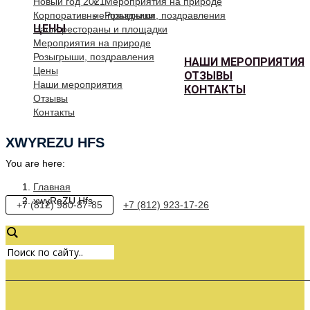
Новый год 2021
Мероприятия на природе
Корпоративные праздники
Розыгрыши, поздравления
ЦЕНЫ
Наши рестораны и площадки
Мероприятия на природе
Розыгрыши, поздравления
НАШИ МЕРОПРИЯТИЯ
Цены
ОТЗЫВЫ
Наши мероприятия
КОНТАКТЫ
Отзывы
Контакты
XWYREZU HFS
You are here:
Главная
xwyReZU Hfs
+7 (812) 980-87-85
+7 (812) 923-17-26