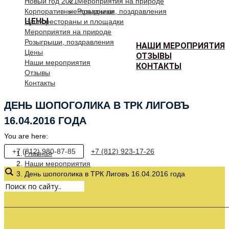
Новый год 2021
Мероприятия на природе
Корпоративные праздники
Розыгрыши, поздравления
ЦЕНЫ
Наши рестораны и площадки
Мероприятия на природе
Розыгрыши, поздравления
НАШИ МЕРОПРИЯТИЯ
Цены
ОТЗЫВЫ
Наши мероприятия
КОНТАКТЫ
Отзывы
Контакты
ДЕНЬ ШОПОГОЛИКА В ТРК ЛИГОВЪ
16.04.2016 ГОДА
You are here:
+7 (812) 980-87-85
+7 (812) 923-17-26
Главная
Наши мероприятия
День шопоголика в ТРК Лиговъ 16.04.2016 года