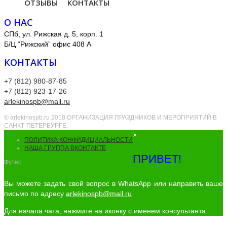
ОТЗЫВЫ
КОНТАКТЫ
О НАС
СПб, ул. Рижская д. 5, корп. 1
Б/Ц “Рижский” офис 408 А
КОНТАКТЫ
+7 (812) 980-87-85
+7 (812) 923-17-26
arlekinospb@mail.ru
© arlekinospb.ru 2018 ОРГАНИЗАЦИЯ ПРАЗДНИКОВ И МЕРОПРИЯТИЙ В
САНКТ-ПЕТЕРБУРГЕ.
×
ПОЛИТИКА КОНФИДИЦИАЛЬНОСТИ
НАША ГРУППА ВКОНТАКТЕ
ПРИВЕТ!
Футер
Вы можете задать свой вопрос в WhatsApp или направить ваше
письмо по адресу
arlekinospb@mail.ru
Для начала чата, нажмите на иконку с именем консультанта.