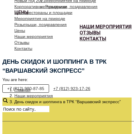
Новый год 2021
Мероприятия на природе
Корпоративные праздники
Розыгрыши, поздравления
ЦЕНЫ
Наши рестораны и площадки
Мероприятия на природе
Розыгрыши, поздравления
НАШИ МЕРОПРИЯТИЯ
Цены
ОТЗЫВЫ
Наши мероприятия
КОНТАКТЫ
Отзывы
Контакты
ДЕНЬ СКИДОК И ШОППИНГА В ТРК
“ВАРШАВСКИЙ ЭКСПРЕСС”
You are here:
+7 (812) 980-87-85
+7 (812) 923-17-26
Главная
Наши мероприятия
День скидок и шоппинга в ТРК “Варшавский экспресс”