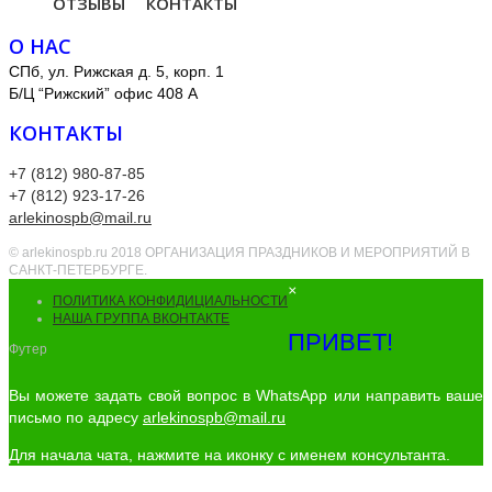
ОТЗЫВЫ
КОНТАКТЫ
О НАС
СПб, ул. Рижская д. 5, корп. 1
Б/Ц “Рижский” офис 408 А
КОНТАКТЫ
+7 (812) 980-87-85
+7 (812) 923-17-26
arlekinospb@mail.ru
© arlekinospb.ru 2018 ОРГАНИЗАЦИЯ ПРАЗДНИКОВ И МЕРОПРИЯТИЙ В
САНКТ-ПЕТЕРБУРГЕ.
×
ПОЛИТИКА КОНФИДИЦИАЛЬНОСТИ
НАША ГРУППА ВКОНТАКТЕ
ПРИВЕТ!
Футер
Вы можете задать свой вопрос в WhatsApp или направить ваше
письмо по адресу
arlekinospb@mail.ru
Для начала чата, нажмите на иконку с именем консультанта.